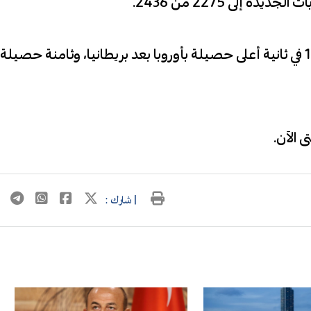
 إلى 2275 من 2436.
وسجلت إيطاليا 126523 وفاة مرتبطة بكوفيد-19 في ثانية أعلى حصيلة بأوروبا بعد بريطانيا، وثامنة حصيلة
| شارك :