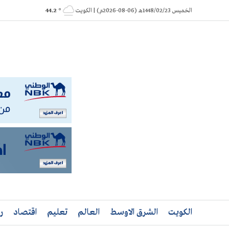
Ski
الخميس 1448/02/23هـ (06-08-2026م) | الكويت
° 44.2
t
conten
الكويت
الشرق الاوسط
العالم
تعليم
اقتصاد
ر