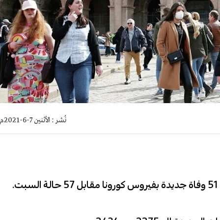
نُشر :
الأثنين 7-6-2021م
.