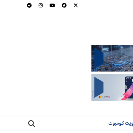
يت كوميوت