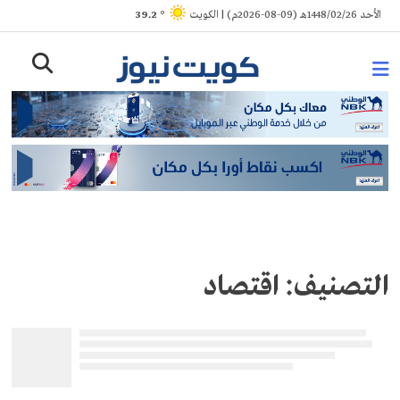
Ski
الأحد 1448/02/26هـ (09-08-2026م) | الكويت
° 39.2
t
conten
التصنيف:
اقتصاد