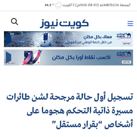
Ski
الجمعة 1448/02/24هـ (07-08-2026م) | الكويت
° 44.5
t
conten
تسجيل أول حالة مرجحة لشن طائرات
مسيرة ذاتية التحكم هجوما على
أشخاص “بقرار مستقل”