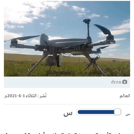
dron
العالم
نُشر :
الثلاثاء 1-6-2021م
س
س