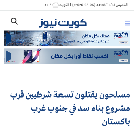
Ski
الخميس 1448/02/23هـ (06-08-2026م) | الكويت
° 42
t
conten
مسلحون يقتلون تسعة شرطيين قرب
مشروع بناء سد في جنوب غرب
باكستان