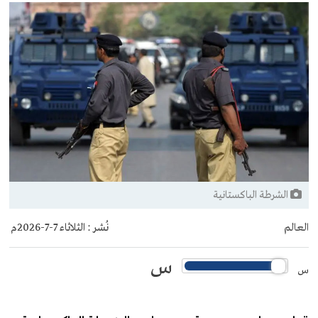
الشرطة الباكستانية
العالم
نُشر :
الثلاثاء 7-7-2026م
س
س