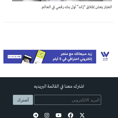
العبّار يعلن إطلاق “زاند” أول بنك رقمي في العالم
اشترك معنا في القائمة البريديه