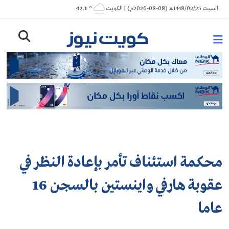
Ski
السبت 1448/02/25هـ (08-08-2026م) | الكويت
° 42.1
t
conten
محكمة استئناف تأمر بإعادة النظر في
عقوبة هارفي واينستين بالسجن 16
عاما