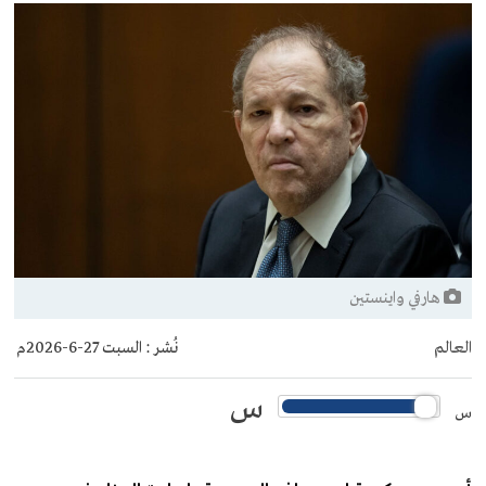
هارفي واينستين
العالم
نُشر :
السبت 27-6-2026م
س
س