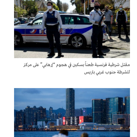
مقتل شرطية فرنسية طعناً بسكين في هجوم “إرهابي” على مركز
للشرطة جنوب غربي باريس