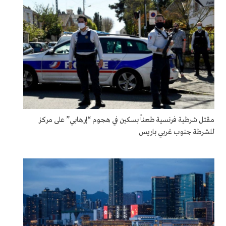
مقتل شرطية فرنسية طعناً بسكين في هجوم “إرهابي” على مركز
للشرطة جنوب غربي باريس