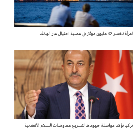
امرأة تخسر 32 مليون دولار في عملية احتيال عبر الهاتف
تركيا تؤكد مواصلة جهودها لتسريع مفاوضات السلام الأفغانية