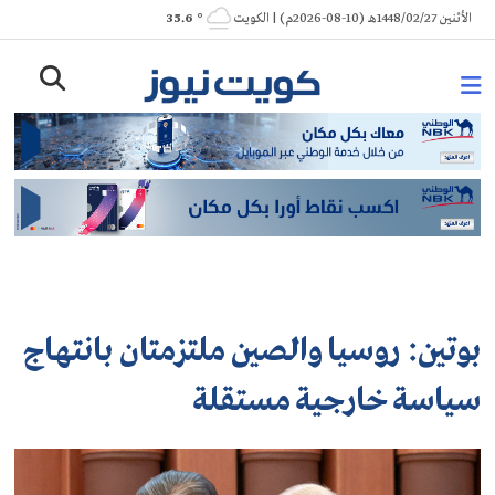
Ski
الأثنين 1448/02/27هـ (10-08-2026م) | الكويت
° 35.6
t
conten
بوتين: روسيا والصين ملتزمتان بانتهاج
سياسة خارجية مستقلة