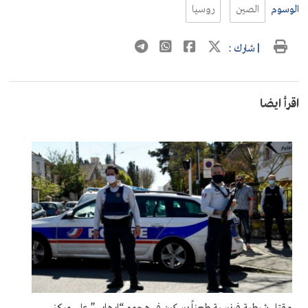
الوسوم
الصين
روسيا
| شارك :
اقرأ ايضا
مقتل شرطية فرنسية طعناً بسكين في هجوم “إرهابي” على مركز