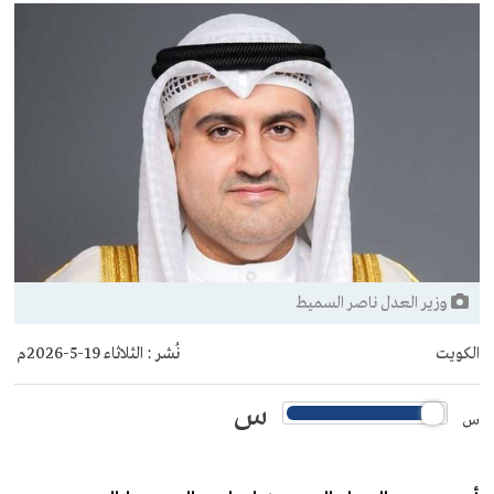
وزير العدل ناصر السميط
الكويت
نُشر :
الثلاثاء 19-5-2026م
س
س