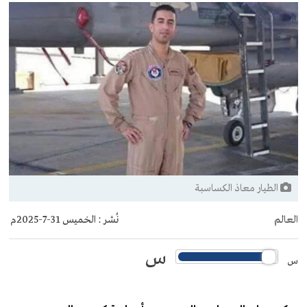
الطيار معاذ الكساسبة
العالم
نُشر :
الخميس 31-7-2025م
س
س