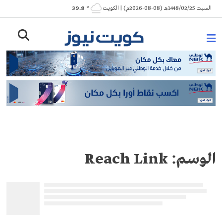
Ski
السبت 1448/02/25هـ (08-08-2026م) | الكويت
° 39.8
t
conten
الوسم:
Reach Link