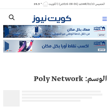
Ski
الخميس 1448/02/23هـ (06-08-2026م) | الكويت
° 39.5
t
conten
الوسم:
Poly Network