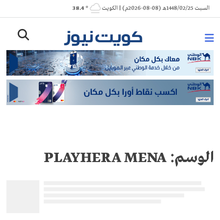
Ski
السبت 1448/02/25هـ (08-08-2026م) | الكويت
° 38.4
t
conten
الوسم:
PLAYHERA MENA