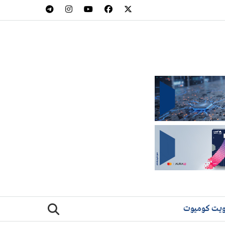
يت كوميوت