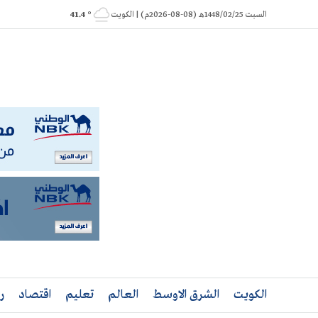
Ski
السبت 1448/02/25هـ (08-08-2026م) | الكويت
° 41.4
t
conten
الكويت
الشرق الاوسط
العالم
تعليم
اقتصاد
ر