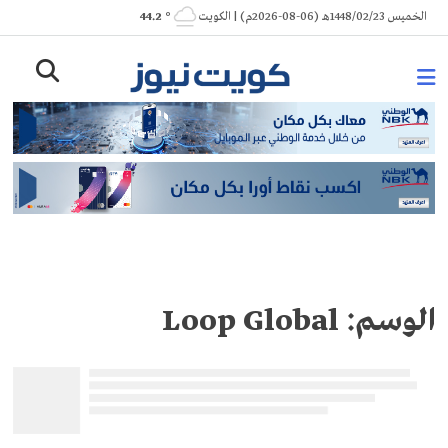
Ski
الخميس 1448/02/23هـ (06-08-2026م) | الكويت
° 44.2
t
conten
الوسم:
Loop Global