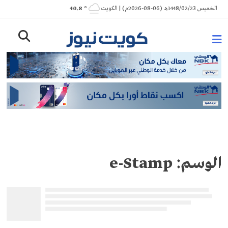
Ski
الخميس 1448/02/23هـ (06-08-2026م) | الكويت
° 40.8
t
conten
الوسم:
e-Stamp