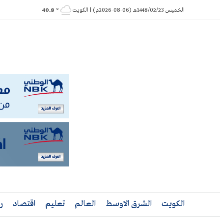
Ski
الخميس 1448/02/23هـ (06-08-2026م) | الكويت
° 40.8
t
conten
الكويت
الشرق الاوسط
العالم
تعليم
اقتصاد
ر