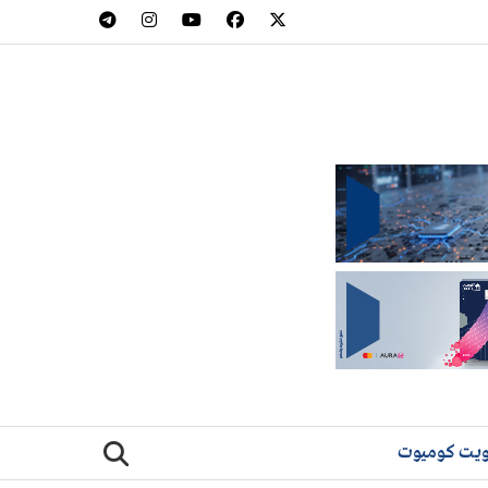
يت كوميوت