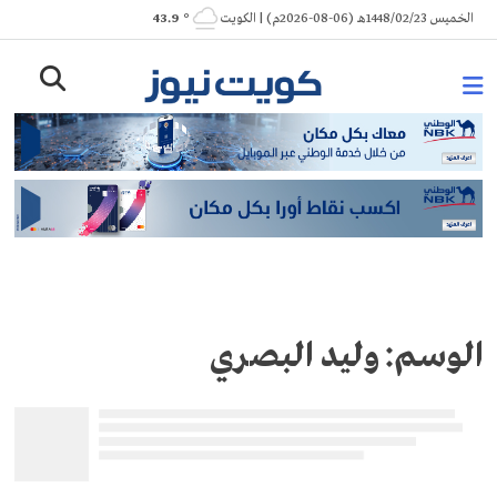
Ski
الخميس 1448/02/23هـ (06-08-2026م) | الكويت
° 43.9
t
conten
الوسم:
وليد البصري