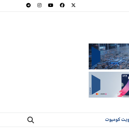
يت كوميوت