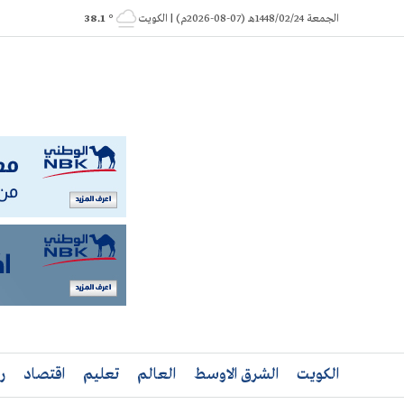
Ski
الجمعة 1448/02/24هـ (07-08-2026م) | الكويت
° 38.1
t
conten
الكويت
الشرق الاوسط
العالم
تعليم
اقتصاد
ر