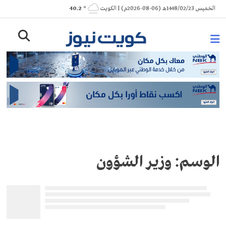
Ski
الخميس 1448/02/23هـ (06-08-2026م) | الكويت
° 40.2
t
conten
الوسم:
وزير الشؤون