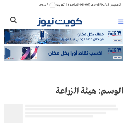
Ski
الخميس 1448/02/23هـ (06-08-2026م) | الكويت
° 36.1
t
conten
الوسم:
هيئة الزراعة