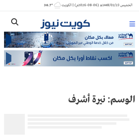
Ski
الخميس 1448/02/23هـ (06-08-2026م) | الكويت
° 36.7
t
conten
الوسم:
نيرة أشرف