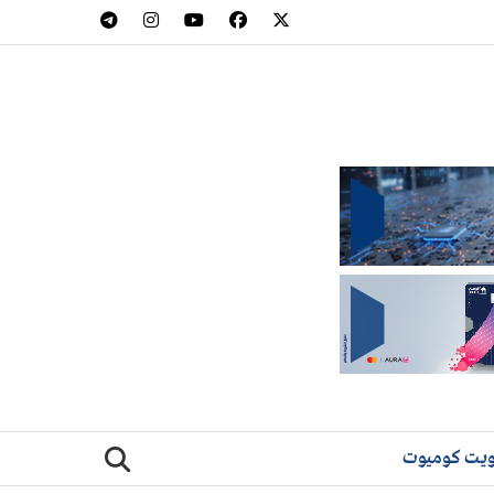
يت كوميوت