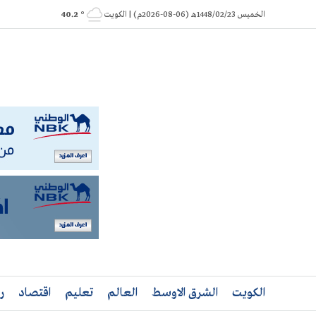
Ski
الخميس 1448/02/23هـ (06-08-2026م) | الكويت
° 40.2
t
conten
الكويت
الشرق الاوسط
العالم
تعليم
اقتصاد
ر