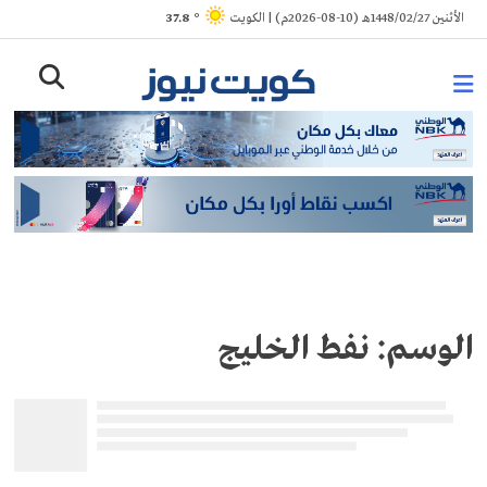
Ski
الأثنين 1448/02/27هـ (10-08-2026م) | الكويت
° 37.8
t
conten
الوسم:
نفط الخليج