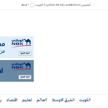
Ski
الخميس 1448/02/23هـ (06-08-2026م) | الكويت
° 43.4
t
conten
الكويت
الشرق الاوسط
العالم
تعليم
اقتصاد
ر