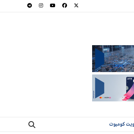
يت كوميوت