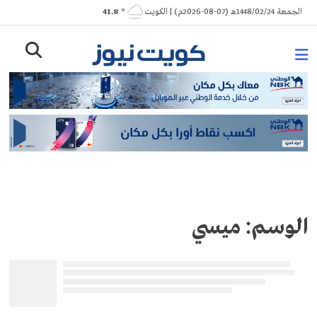
Ski
الجمعة 1448/02/24هـ (07-08-2026م) | الكويت
° 41.8
t
conten
الوسم:
ميسي