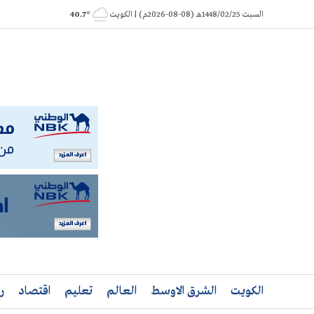
Ski
السبت 1448/02/25هـ (08-08-2026م) | الكويت
° 40.7
t
conten
الكويت
الشرق الاوسط
العالم
تعليم
اقتصاد
ر