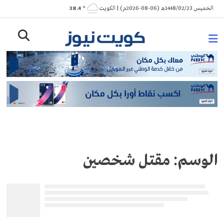
Ski
الخميس 1448/02/23هـ (06-08-2026م) | الكويت
° 38.4
t
conten
الوسم:
مقتل شخصين