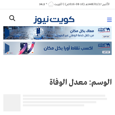
Ski
الأثنين 1448/02/27هـ (10-08-2026م) | الكويت
° 34.2
t
conten
الوسم:
معدل الوفاة