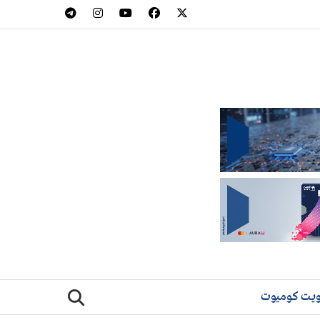
يت كوميوت