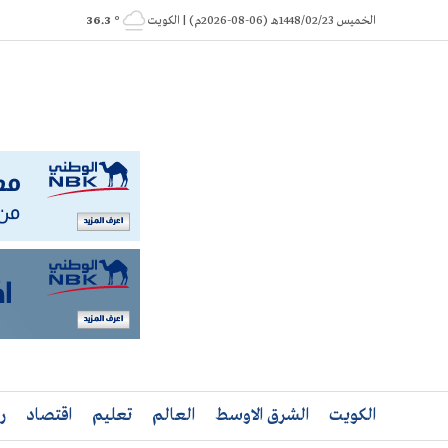
Ski
الخميس 1448/02/23هـ (06-08-2026م) | الكويت
° 36.3
t
conten
الكويت
الشرق الاوسط
العالم
تعليم
اقتصاد
ر