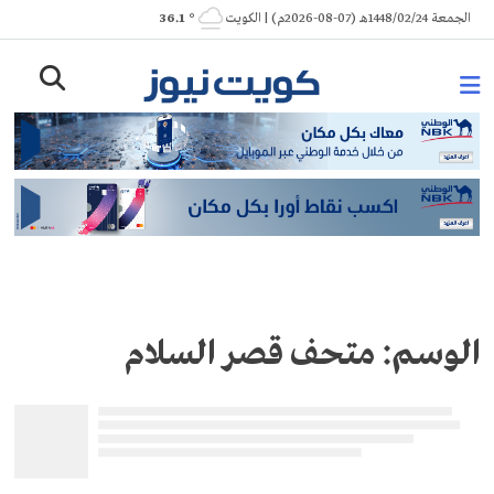
Ski
الجمعة 1448/02/24هـ (07-08-2026م) | الكويت
° 36.1
t
conten
الوسم:
متحف قصر السلام