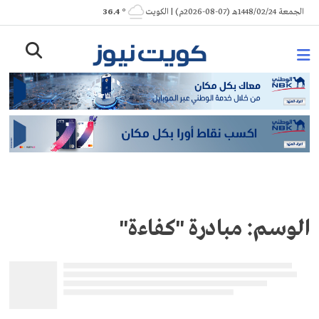
Ski
الجمعة 1448/02/24هـ (07-08-2026م) | الكويت
° 36.4
t
conten
الوسم:
مبادرة "كفاءة"