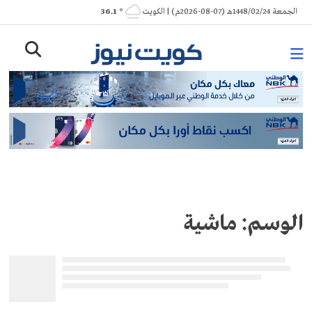
Ski
الجمعة 1448/02/24هـ (07-08-2026م) | الكويت
° 36.1
t
conten
الوسم:
ماشية