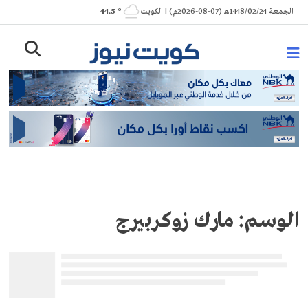
Ski
الجمعة 1448/02/24هـ (07-08-2026م) | الكويت
° 44.5
t
conten
الوسم:
مارك زوكربيرج