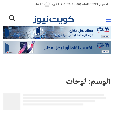
Ski
الخميس 1448/02/23هـ (06-08-2026م) | الكويت
° 44.2
t
conten
الوسم:
لوحات