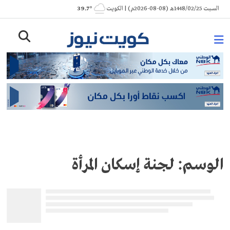
Ski
السبت 1448/02/25هـ (08-08-2026م) | الكويت
° 39.7
t
conten
الوسم:
لجنة إسكان المرأة