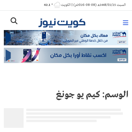
Ski
السبت 1448/02/25هـ (08-08-2026م) | الكويت
° 42.1
t
conten
الوسم:
كيم يو جونغ