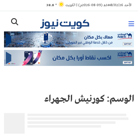
Ski
الأحد 1448/02/26هـ (09-08-2026م) | الكويت
° 38.8
t
conten
الوسم:
كورنيش الجهراء