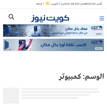
Ski
الأحد 1448/02/26هـ (09-08-2026م) | الكويت
° 39.2
t
conten
الوسم:
كمبيوتر