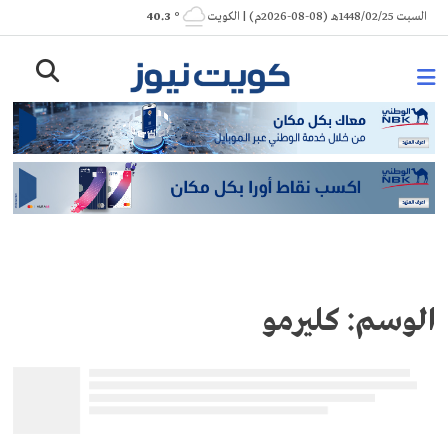
Ski
السبت 1448/02/25هـ (08-08-2026م) | الكويت
° 40.3
t
conten
الوسم:
كليرمو