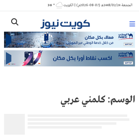
Ski
الجمعة 1448/02/24هـ (07-08-2026م) | الكويت
° 36
t
conten
الوسم:
كلمني عربي