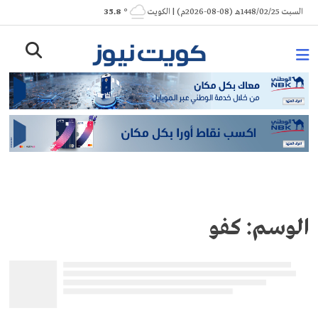
Ski
السبت 1448/02/25هـ (08-08-2026م) | الكويت
° 35.8
t
conten
الوسم:
كفو