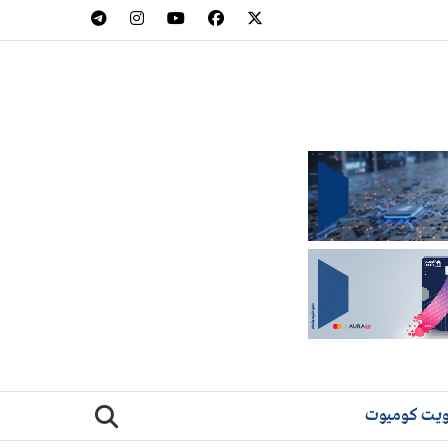
يت كوميوت