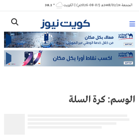
Ski
الجمعة 1448/02/24هـ (07-08-2026م) | الكويت
° 38.1
t
conten
الوسم:
كرة السلة