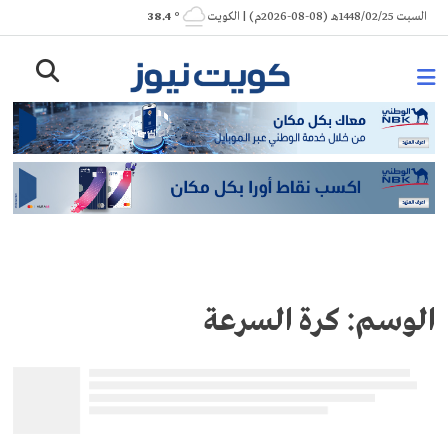
Ski
السبت 1448/02/25هـ (08-08-2026م) | الكويت
° 38.4
t
conten
الوسم:
كرة السرعة