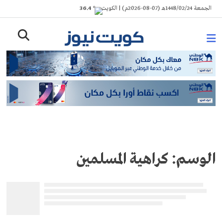
Ski
الجمعة 1448/02/24هـ (07-08-2026م) | الكويت
° 36.4
t
conten
الوسم:
كراهية المسلمين