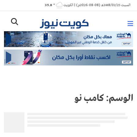
Ski
السبت 1448/02/25هـ (08-08-2026م) | الكويت
° 35.8
t
conten
الوسم:
كامب نو