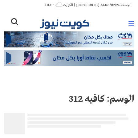
Ski
الجمعة 1448/02/24هـ (07-08-2026م) | الكويت
° 38.1
t
conten
الوسم:
كافيه 312