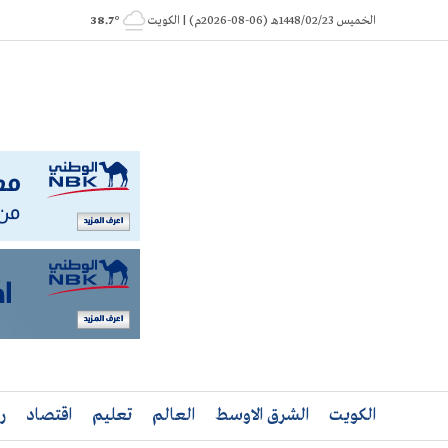
Ski
الخميس 1448/02/23هـ (06-08-2026م) | الكويت
° 38.7
t
conten
الكويت
الشرق الاوسط
العالم
تعليم
اقتصاد
ر