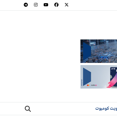
يت كوميوت