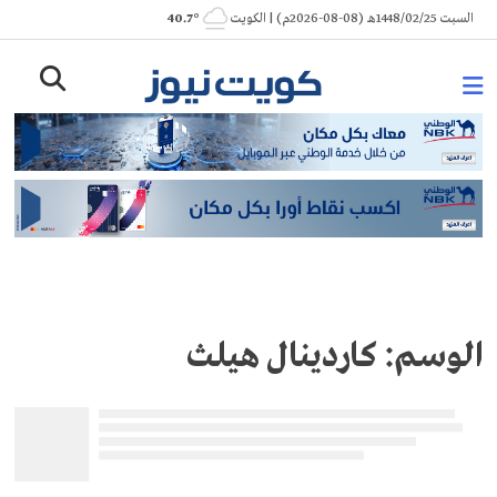
Ski
السبت 1448/02/25هـ (08-08-2026م) | الكويت
° 40.7
t
conten
الوسم:
كاردينال هيلث